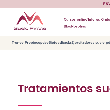
Saltar
EN
al
contenido
Cursos online
Talleres Gratu
Blog
Nosotras
Tronco Propioceptivo
Biofeedbacks
Ejercitadores suelo pé
Tratamientos su