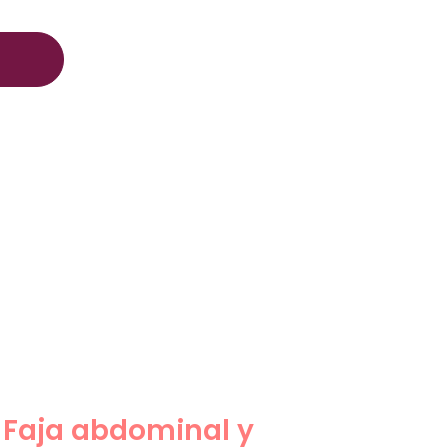
Faja abdominal y
cinturón pélvico
Faja abdominal y