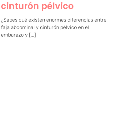
cinturón pélvico
¿Sabes qué existen enormes diferencias entre
faja abdominal y cinturón pélvico en el
embarazo y [...]
¿ Cuándo usar el
cinturón pélvico ?