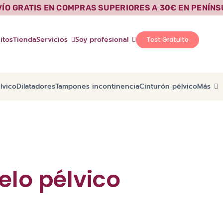
VÍO GRATIS EN COMPRAS SUPERIORES A 30€ EN PENÍNS
itos
Tienda
Servicios
Soy profesional
Test Gratuito
lvico
Dilatadores
Tampones incontinencia
Cinturón pélvico
Más
elo pélvico