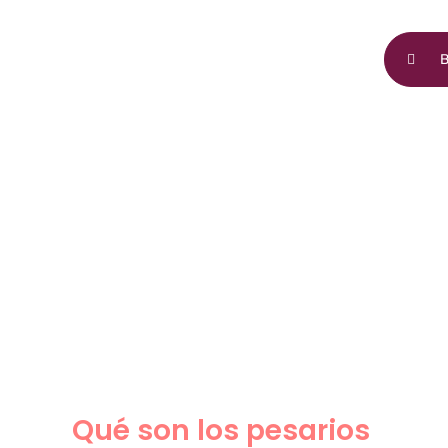
Buscar:
Qué son los pesarios
para el prolapso y tipos
de pesarios
Qué son los pesarios