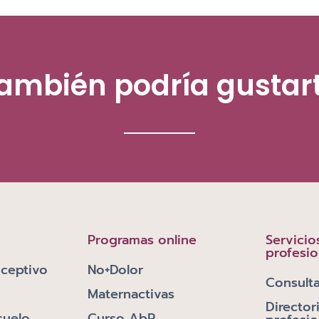
ambién podría gustar
Programas online
Servicio
profesio
ceptivo
No+Dolor
Consulta
Maternactivas
Director
suelo
Curso AbP