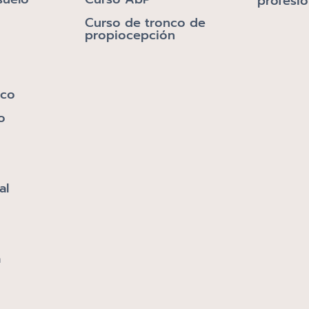
profesio
Curso de tronco de
propiocepción
ico
o
al
a