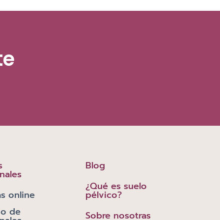
te
s
Blog
nales
¿Qué es suelo
s online
pélvico?
io de
Sobre nosotras