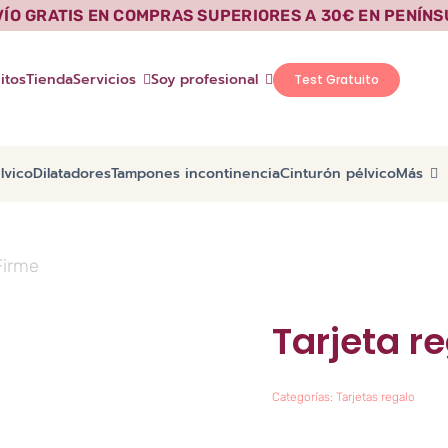
VÍO GRATIS EN COMPRAS SUPERIORES A 30€ EN PENÍNS
itos
Tienda
Servicios
Soy profesional
Test Gratuito
lvico
Dilatadores
Tampones incontinencia
Cinturón pélvico
Más
Firme
Tarjeta r
Categorías:
Tarjetas regalo