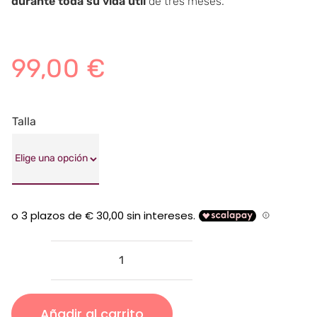
durante toda su vida útil
de tres meses.
99,00
€
Talla
Tampón
de
incontinencia
Añadir al carrito