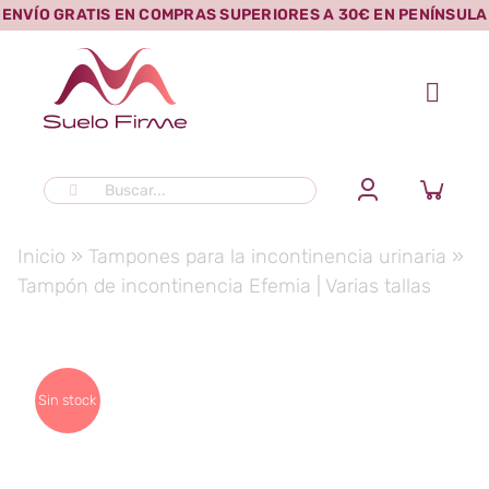
Saltar
ENVÍO GRATIS EN COMPRAS SUPERIORES A 30€ EN PENÍNSULA
al
contenido
Buscar:
Inicio
»
Tampones para la incontinencia urinaria
»
Tampón de incontinencia Efemia | Varias tallas
Sin stock