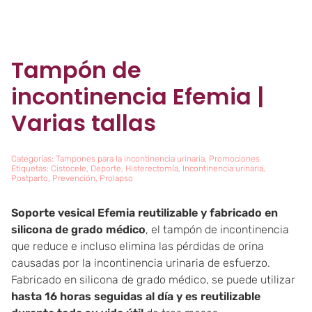
Tampón de
incontinencia Efemia |
Varias tallas
Categorías:
Tampones para la incontinencia urinaria
,
Promociones
Etiquetas:
Cistocele
,
Deporte
,
Histerectomía
,
Incontinencia urinaria
,
Postparto
,
Prevención
,
Prolapso
Soporte vesical Efemia reutilizable y fabricado en
silicona de grado médico
, el tampón de incontinencia
que reduce e incluso elimina las pérdidas de orina
causadas por la incontinencia urinaria de esfuerzo.
Fabricado en silicona de grado médico, se puede utilizar
hasta 16 horas seguidas al día y es reutilizable