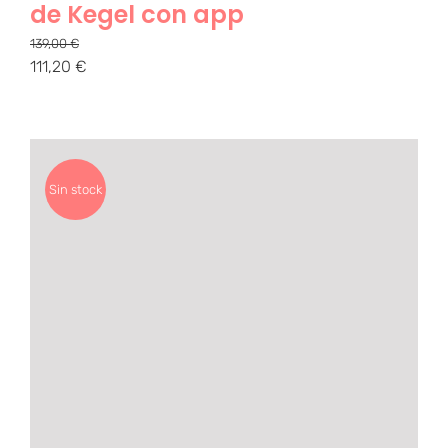
de Kegel con app
139,00
€
111,20
€
Sin stock