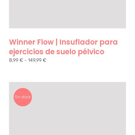
Winner Flow | Insuflador para
ejercicios de suelo pélvico
Rango
8,99
€
-
149,99
€
de
precios:
desde
8,99 €
hasta
Sin stock
149,99 €