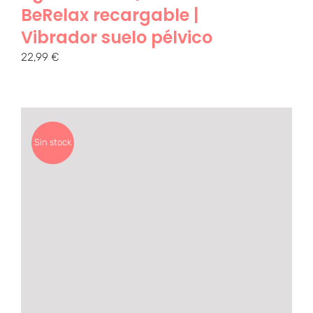
BeRelax recargable |
Vibrador suelo pélvico
22,99
€
Sin stock