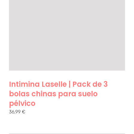
Intimina Laselle | Pack de 3
bolas chinas para suelo
pélvico
36,99
€