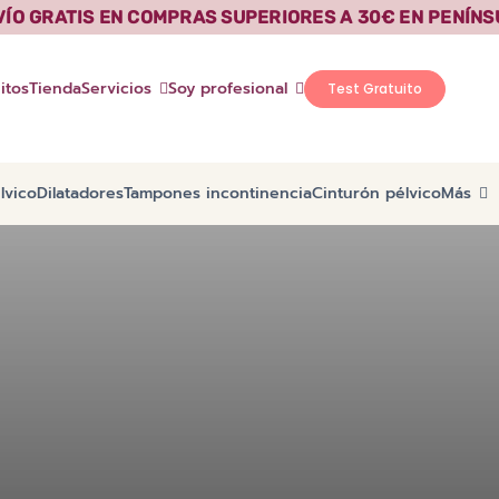
VÍO GRATIS EN COMPRAS SUPERIORES A 30€ EN PENÍNS
itos
Tienda
Servicios
Soy profesional
Test Gratuito
lvico
Dilatadores
Tampones incontinencia
Cinturón pélvico
Más