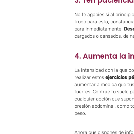
3. Ten pacienci
No te agobies si al princip
truco para esto, constancia
para inmediatamente.
Desc
cargados o cansados, de nad
4. Aumenta la i
La intensidad con la que c
realizar estos
ejercicios p
aumentar a medida que tu
fuertes.
Contrae tu suelo pé
cualquier acción que supo
presión abdominal, como to
peso.
Ahora que dispones de inf