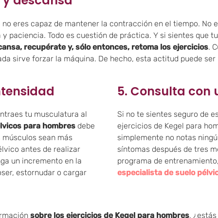
a y descansa
io no eres capaz de mantener la contracción en el tiempo. No e
 y paciencia. Todo es cuestión de práctica. Y s
i sientes que t
ansa, recupérate y, sólo entonces, retoma los ejercicios
. 
a sirve forzar la máquina. De hecho, esta actitud puede ser p
ntensidad
5. Consulta con 
ontraes tu musculatura al
Si no te sientes seguro de es
élvicos para hombres
debe
ejercicios de Kegel para ho
s músculos sean más
simplemente no notas ningún
lvico antes de realizar
síntomas después de tres m
nga un incremento en la
programa de entrenamiento, 
ser, estornudar o cargar
especialista de suelo pélvi
ormación
sobre los ejercicios de Kegel para hombres
, ¿estás