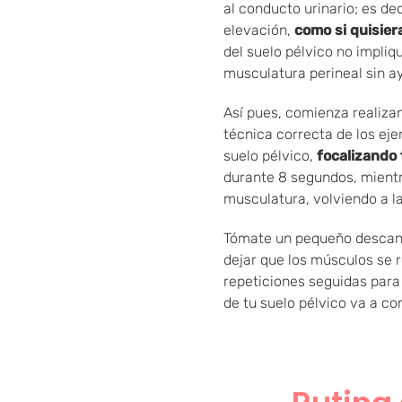
al conducto urinario; es de
elevación,
como si quisiera
del suelo pélvico no impliq
musculatura perineal sin a
Así pues, comienza realiza
técnica correcta de los eje
suelo pélvico,
focalizando 
durante 8 segundos, mientr
musculatura, volviendo a la 
Tómate un pequeño descans
dejar que los músculos se 
repeticiones seguidas par
de tu suelo pélvico va a cons