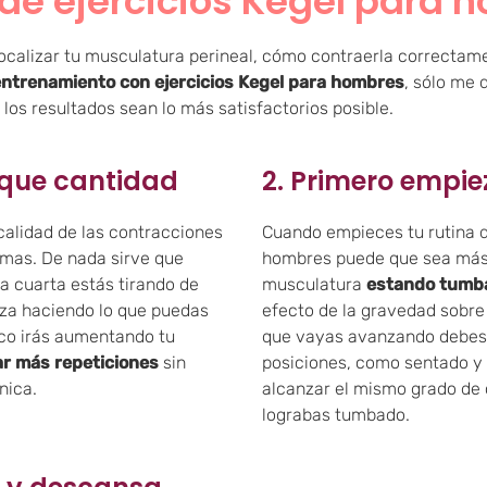
 de ejercicios Kegel para 
calizar tu musculatura perineal, cómo contraerla correctame
ntrenamiento con ejercicios Kegel para hombres
, sólo me
os resultados sean lo más satisfactorios posible.
d que cantidad
2. Primero empi
calidad de las contracciones
Cuando empieces tu rutina d
smas. De nada sirve que
hombres puede que sea más f
la cuarta estás tirando de
musculatura
estando tumb
eza haciendo lo que puedas
efecto de la gravedad sobre
oco irás aumentando tu
que vayas avanzando debes 
ar más repeticiones
sin
posiciones, como sentado y 
nica.
alcanzar el mismo grado de 
lograbas tumbado.