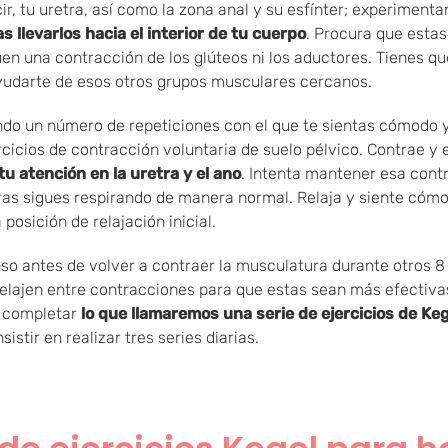
cir, tu uretra, así como la zona anal y su esfínter; experiment
s llevarlos hacia el interior de tu cuerpo
. Procura que esta
uen una contracción de los glúteos ni los aductores. Tienes qu
yudarte de esos otros grupos musculares cercanos.
ndo un número de repeticiones con el que te sientas cómodo
rcicios de contracción voluntaria de suelo pélvico. Contrae y
tu atención en la uretra y el ano
. Intenta mantener esa cont
as sigues respirando de manera normal. Relaja y siente cóm
posición de relajación inicial.
o antes de volver a contraer la musculatura durante otros 8
relajen entre contracciones para que estas sean más efectivas
a completar
lo que llamaremos una serie de ejercicios de Ke
istir en realizar tres series diarias.