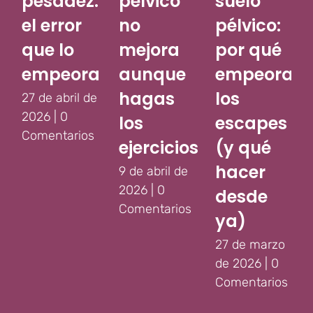
pesadez:
pélvico
suelo
el error
no
pélvico:
que lo
mejora
por qué
empeora
aunque
empeoran
hagas
los
27 de abril de
2026
|
0
los
escapes
Comentarios
ejercicios
(y qué
hacer
9 de abril de
2026
|
0
desde
Comentarios
ya)
27 de marzo
de 2026
|
0
Comentarios