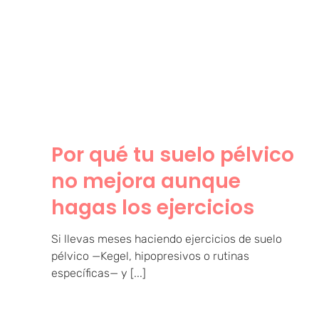
Por qué tu suelo pélvico
no mejora aunque hagas
los ejercicios
Por qué tu suelo pélvico
no mejora aunque
hagas los ejercicios
Si llevas meses haciendo ejercicios de suelo
pélvico —Kegel, hipopresivos o rutinas
específicas— y [...]