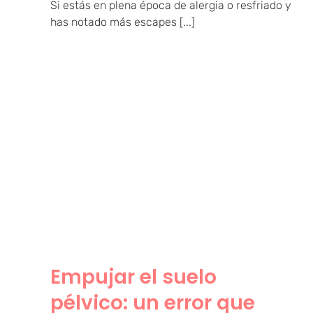
Si estás en plena época de alergia o resfriado y
has notado más escapes [...]
Empujar el suelo pélvico:
un error que empeora la
incontinencia y el
prolapso
Empujar el suelo
pélvico: un error que