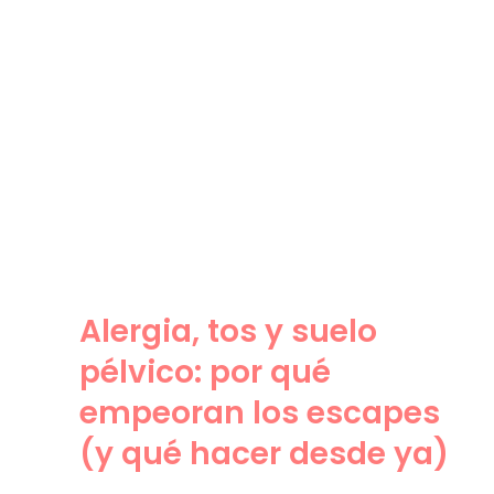
Alergia, tos y suelo
pélvico: por qué
empeoran los escapes (y
qué hacer desde ya)
Alergia, tos y suelo
pélvico: por qué
empeoran los escapes
(y qué hacer desde ya)