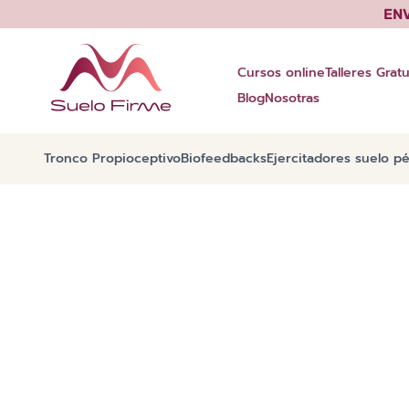
Saltar
EN
al
contenido
Cursos online
Talleres Gratu
Blog
Nosotras
Tronco Propioceptivo
Biofeedbacks
Ejercitadores suelo pé