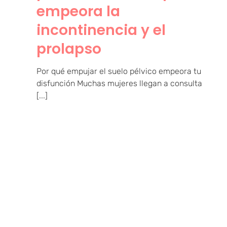
empeora la
incontinencia y el
prolapso
Por qué empujar el suelo pélvico empeora tu
disfunción Muchas mujeres llegan a consulta
[...]
Cómo saber si tu suelo
pélvico está débil