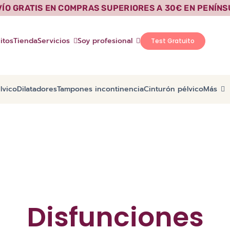
VÍO GRATIS EN COMPRAS SUPERIORES A 30€ EN PENÍNS
itos
Tienda
Servicios
Soy profesional
Test Gratuito
lvico
Dilatadores
Tampones incontinencia
Cinturón pélvico
Más
Disfunciones