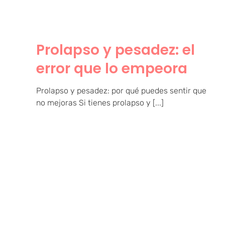
Prolapso y pesadez: el
error que lo empeora
Prolapso y pesadez: por qué puedes sentir que
no mejoras Si tienes prolapso y [...]
Hipertonía y dolor
pélvico: por qué no
mejora y qué hacer de