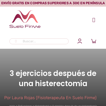
Saltar
ENVÍO GRATIS EN COMPRAS SUPERIORES A 30€ EN PENÍNSULA
al
contenido
Buscar:
3 ejercicios después de
una histerectomía
Por
Laura Rojas (Fisioterapeuta En Suelo Firme)