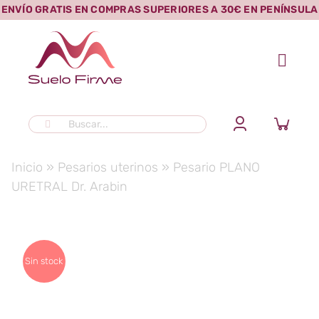
Saltar
ENVÍO GRATIS EN COMPRAS SUPERIORES A 30€ EN PENÍNSULA
al
contenido
Buscar:
Inicio
»
Pesarios uterinos
»
Pesario PLANO
URETRAL Dr. Arabin
Sin stock