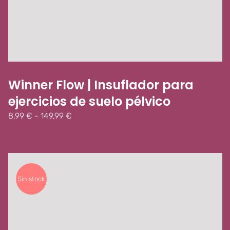
Winner Flow | Insuflador para
ejercicios de suelo pélvico
Rango
8,99
€
-
149,99
€
de
precios:
desde
8,99 €
hasta
Sin stock
149,99 €