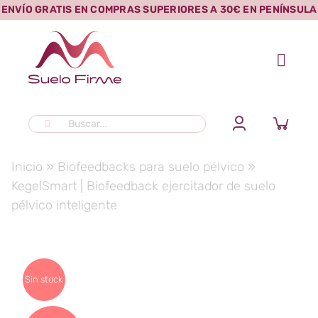
Saltar
ENVÍO GRATIS EN COMPRAS SUPERIORES A 30€ EN PENÍNSULA
al
contenido
Buscar:
Inicio
»
Biofeedbacks para suelo pélvico
»
KegelSmart | Biofeedback ejercitador de suelo
pélvico inteligente
Sin stock