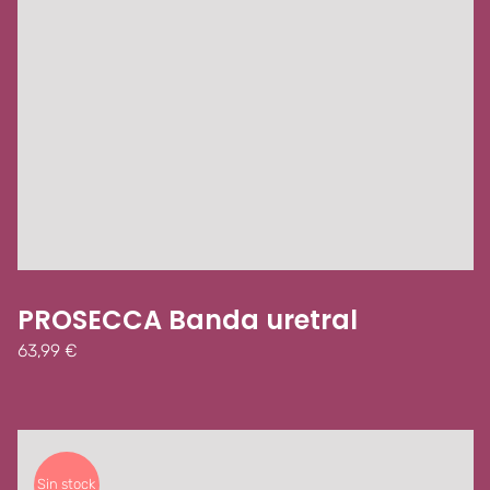
PROSECCA Banda uretral
63,99
€
Sin stock