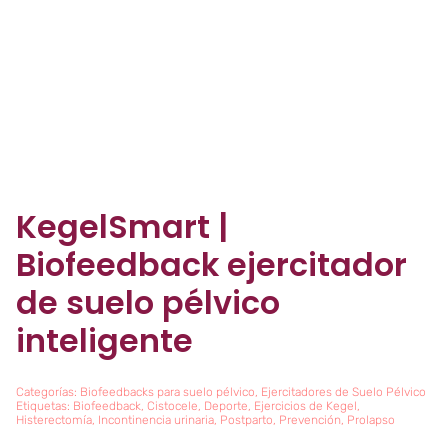
KegelSmart |
Biofeedback ejercitador
de suelo pélvico
inteligente
Categorías:
Biofeedbacks para suelo pélvico
,
Ejercitadores de Suelo Pélvico
Etiquetas:
Biofeedback
,
Cistocele
,
Deporte
,
Ejercicios de Kegel
,
Histerectomía
,
Incontinencia urinaria
,
Postparto
,
Prevención
,
Prolapso