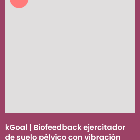
kGoal | Biofeedback ejercitador
de suelo pélvico con vibración