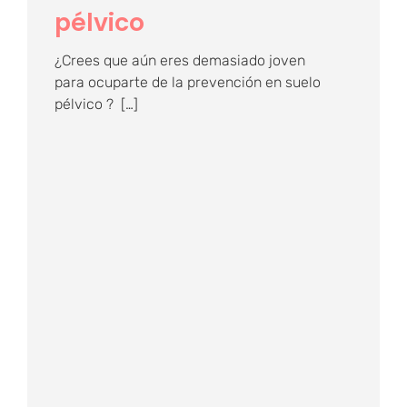
pélvico
¿Crees que aún eres demasiado joven
para ocuparte de la prevención en suelo
pélvico ? […]
4 trucos sobre cómo
localizar el suelo
pélvico