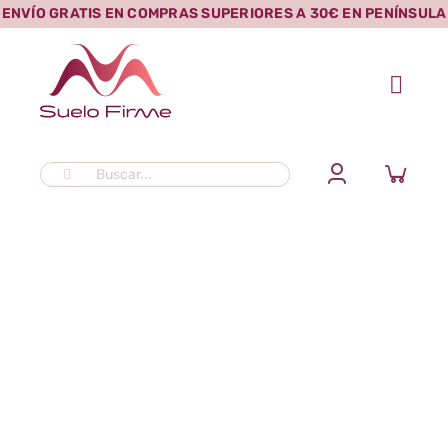
Saltar
ENVÍO GRATIS EN COMPRAS SUPERIORES A 30€ EN PENÍNSULA
al
contenido
Buscar:
muvman
la silla activa para estar
de pie o sentado