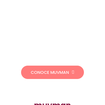
Ergonómicamente perfecta, activa de pie o sentado.
Ninguna otra silla para estar sentado o de pie ofrece tal
variedad de ajustes que hacen posible no sólo una
postura óptima y saludable al sentarse frente a cualquier
escritorio, sino también un descanso para la espalda en
posturas de pie.
muvman
. La belleza de estar de pie o sentado.
CONOCE MUVMAN
Copyright imágenes:
aeris GmbH
.