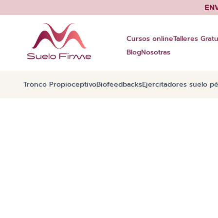
Saltar
EN
al
contenido
Cursos online
Talleres Gratu
Blog
Nosotras
Tronco Propioceptivo
Biofeedbacks
Ejercitadores suelo pé