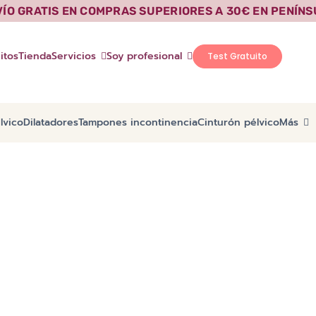
VÍO GRATIS EN COMPRAS SUPERIORES A 30€ EN PENÍNS
itos
Tienda
Servicios
Soy profesional
Test Gratuito
lvico
Dilatadores
Tampones incontinencia
Cinturón pélvico
Más